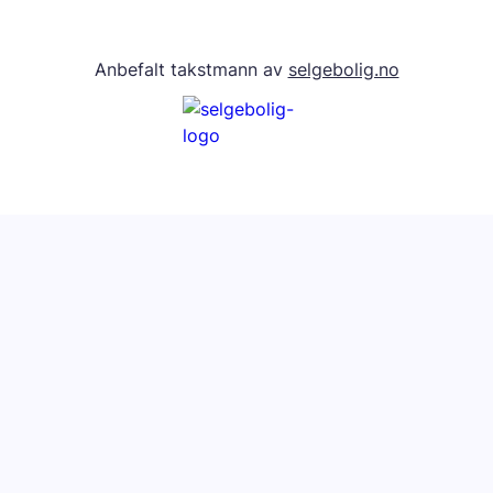
Anbefalt takstmann av
selgebolig.no
Verditakst
Klarhet i eiendommens verdi, grundig og
pålitelig - Vi synliggjør verdiene.
Les mer