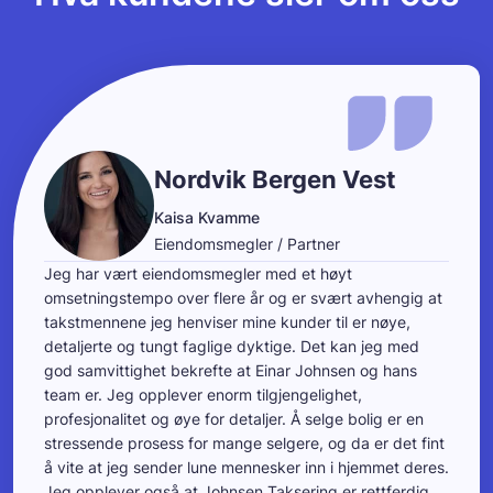
Nordvik Bergen Vest
Kaisa Kvamme
Eiendomsmegler / Partner
Jeg har vært eiendomsmegler med et høyt
omsetningstempo over flere år og er svært avhengig at
takstmennene jeg henviser mine kunder til er nøye,
detaljerte og tungt faglige dyktige. Det kan jeg med
god samvittighet bekrefte at Einar Johnsen og hans
team er. Jeg opplever enorm tilgjengelighet,
profesjonalitet og øye for detaljer. Å selge bolig er en
stressende prosess for mange selgere, og da er det fint
å vite at jeg sender lune mennesker inn i hjemmet deres.
Jeg opplever også at Johnsen Taksering er rettferdig