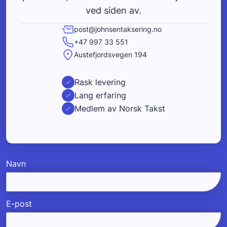
ved siden av.
post@johnsentaksering.no
+47 997 33 551
Austefjordsvegen 194
Rask levering
Lang erfaring
Medlem av Norsk Takst
Navn
E-post